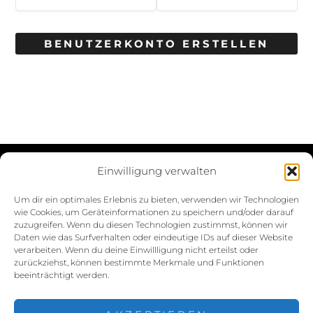
BENUTZERKONTO ERSTELLEN
Einwilligung verwalten
Datenschutzerklärung
Um dir ein optimales Erlebnis zu bieten, verwenden wir Technologien
wie Cookies, um Geräteinformationen zu speichern und/oder darauf
Impressum
zuzugreifen. Wenn du diesen Technologien zustimmst, können wir
Daten wie das Surfverhalten oder eindeutige IDs auf dieser Website
Cookie-Richtlinie (EU)
verarbeiten. Wenn du deine Einwillligung nicht erteilst oder
zurückziehst, können bestimmte Merkmale und Funktionen
beeinträchtigt werden.