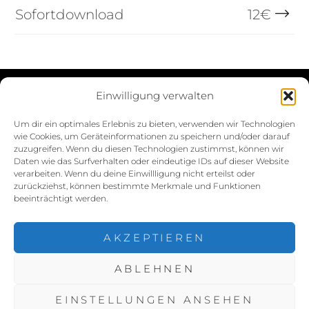
Sofortdownload
12
€
Einwilligung verwalten
Datenschutzerklärung
Um dir ein optimales Erlebnis zu bieten, verwenden wir Technologien
wie Cookies, um Geräteinformationen zu speichern und/oder darauf
Impressum
zuzugreifen. Wenn du diesen Technologien zustimmst, können wir
Daten wie das Surfverhalten oder eindeutige IDs auf dieser Website
Cookie-Richtlinie (EU)
verarbeiten. Wenn du deine Einwillligung nicht erteilst oder
zurückziehst, können bestimmte Merkmale und Funktionen
beeinträchtigt werden.
AKZEPTIEREN
ABLEHNEN
COPYRIGHT © 2026
NINA MÜNCH FOTOGRAFIE
. ALL
RIGHTS RESERVED.
DATENSCHUTZERKLÄRUNG
|
EINSTELLUNGEN ANSEHEN