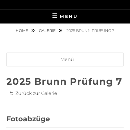
Skip
TIERFOTOGRAFIE IN AMBERG UND UMGEBUNG
NINA MÜNCH
to
MENU
content
FOTOGRAFIE
HOME
GALERIE
2025 BRUNN PRÜFUNG 7
Menü
2025 Brunn Prüfung 7
Zurück zur Galerie
Fotoabzüge