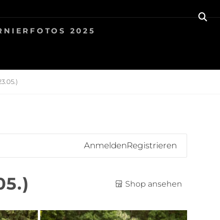
SE
RNIERFOTOS 2025
.05.)
Anmelden
Registrieren
05.)
Shop ansehen