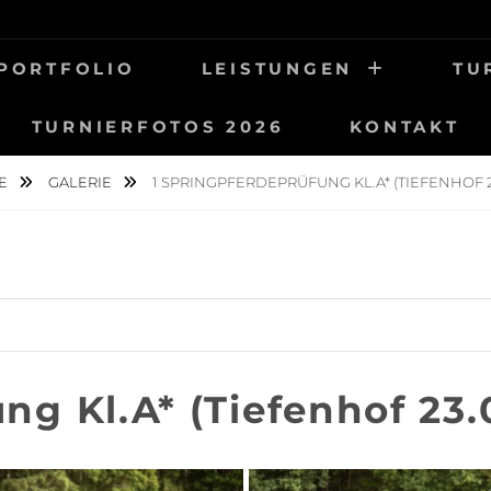
UNG
OTOGRAFIE
PORTFOLIO
LEISTUNGEN
TU
TURNIERFOTOS 2026
KONTAKT
E
GALERIE
1 SPRINGPFERDEPRÜFUNG KL.A* (TIEFENHOF 23
ng Kl.A* (Tiefenhof 23.