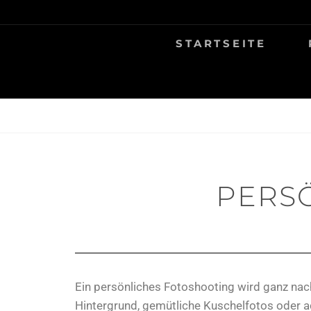
TIERFOTOGRAFIE IN AMBERG UND UMGEB
NINA MÜNCH F
STARTSEITE
PERS
Ein persönliches Fotoshooting wird ganz nach
Hintergrund, gemütliche Kuschelfotos oder ac