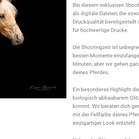
Bei diesem exklusiven Shoot
als digitale Dateien, die sow
Druckqualität bereitgestellt
für hochwertige Drucke.
Die Shootingzeit ist unbegr
besten Momente einzufangen
Minuten, aber wir gehen ga
deines Pferdes.
Ein besonderes Highlight di
biologisch-abbaubarem Glitz
kommt. Wir beraten dich ger
mit der Fellfarbe deines Pf
einzigartiger Look entsteht.