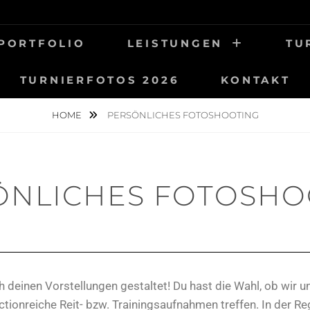
UNG
OTOGRAFIE
PORTFOLIO
LEISTUNGEN
TU
TURNIERFOTOS 2026
KONTAKT
HOME
PERSÖNLICHES FOTOSHOOTING
ÖNLICHES FOTOSHO
 deinen Vorstellungen gestaltet! Du hast die Wahl, ob wir u
tionreiche Reit- bzw. Trainingsaufnahmen treffen. In der Re