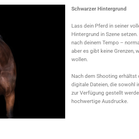
Schwarzer Hintergrund
Lass dein Pferd in seiner vo
Hintergrund in Szene setzen. 
nach deinem Tempo – normale
aber es gibt keine Grenzen, 
wollen.
Nach dem Shooting erhältst
digitale Dateien, die sowohl 
zur Verfügung gestellt werden
hochwertige Ausdrucke.