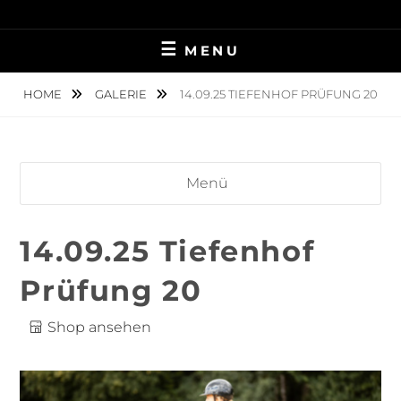
Skip
TIERFOTOGRAFIE IN AMBERG UND UMGEBUNG
NINA MÜNCH
to
MENU
content
FOTOGRAFIE
HOME
GALERIE
14.09.25 TIEFENHOF PRÜFUNG 20
Menü
14.09.25 Tiefenhof
Prüfung 20
Shop ansehen