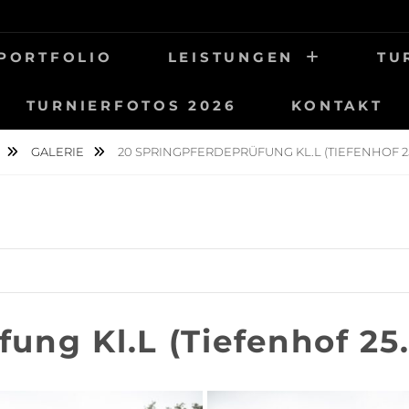
UNG
OTOGRAFIE
PORTFOLIO
LEISTUNGEN
TU
TURNIERFOTOS 2026
KONTAKT
GALERIE
20 SPRINGPFERDEPRÜFUNG KL.L (TIEFENHOF 25
ung Kl.L (Tiefenhof 25.