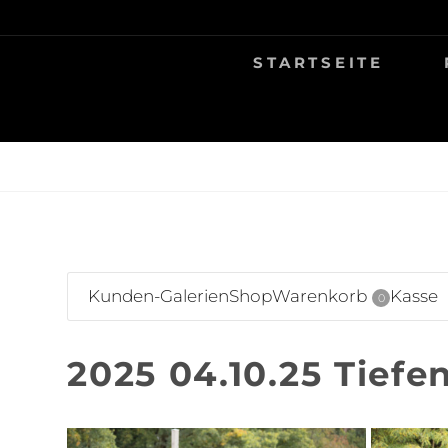
Skip
TIERFOTOGRAFIE IN AMBERG UND UMGEB
NINA MÜNCH F
to
STARTSEITE
content
Kunden-Galerien
Shop
Warenkorb
Kasse
0
2025 04.10.25 Tiefe