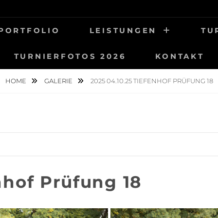
UNG
OTOGRAFIE
PORTFOLIO
LEISTUNGEN
TU
TURNIERFOTOS 2026
KONTAKT
HOME
GALERIE
2025 04.10.25 TIEFENHOF PRÜFUNG 18
nhof Prüfung 18