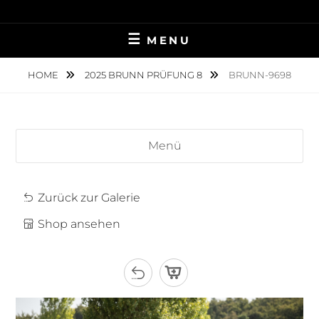
Skip
TIERFOTOGRAFIE IN AMBERG UND UMGEBUNG
NINA MÜNCH
to
MENU
content
FOTOGRAFIE
HOME
2025 BRUNN PRÜFUNG 8
BRUNN-9698
Menü
Zurück zur Galerie
Shop ansehen