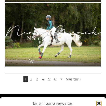
1
2
3
4
5
6
7
Weiter »
Einwilligung verwalten