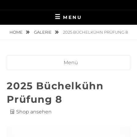
Skip
TIERFOTOGRAFIE IN AMBERG UND UMGEBUNG
NINA MÜNCH
to
MENU
content
FOTOGRAFIE
HOME
GALERIE
2025 BÜCHELKÜHN PRÜFUNG 8
Menü
2025 Büchelkühn
Prüfung 8
Shop ansehen