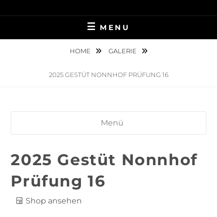
Skip
TIERFOTOGRAFIE IN AMBERG UND UMGEBUNG
NINA MÜNCH
to
MENU
content
FOTOGRAFIE
HOME
GALERIE
2025 GESTÜT NONNHOF PRÜFUNG 16
Menü
2025 Gestüt Nonnhof
Prüfung 16
Shop ansehen