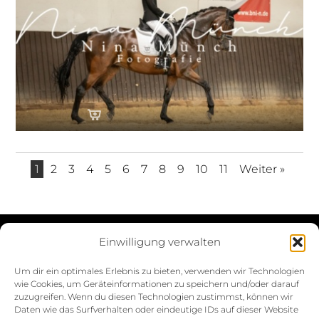
1
2
3
4
5
6
7
8
9
10
11
Weiter »
Einwilligung verwalten
Datenschutzerklärung
Um dir ein optimales Erlebnis zu bieten, verwenden wir Technologien
wie Cookies, um Geräteinformationen zu speichern und/oder darauf
Impressum
zuzugreifen. Wenn du diesen Technologien zustimmst, können wir
Daten wie das Surfverhalten oder eindeutige IDs auf dieser Website
Cookie-Richtlinie (EU)