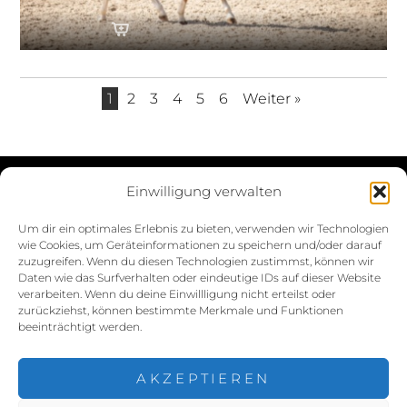
1
2
3
4
5
6
Weiter »
Einwilligung verwalten
Datenschutzerklärung
Um dir ein optimales Erlebnis zu bieten, verwenden wir Technologien
wie Cookies, um Geräteinformationen zu speichern und/oder darauf
Impressum
zuzugreifen. Wenn du diesen Technologien zustimmst, können wir
Daten wie das Surfverhalten oder eindeutige IDs auf dieser Website
Cookie-Richtlinie (EU)
verarbeiten. Wenn du deine Einwillligung nicht erteilst oder
zurückziehst, können bestimmte Merkmale und Funktionen
beeinträchtigt werden.
AKZEPTIEREN