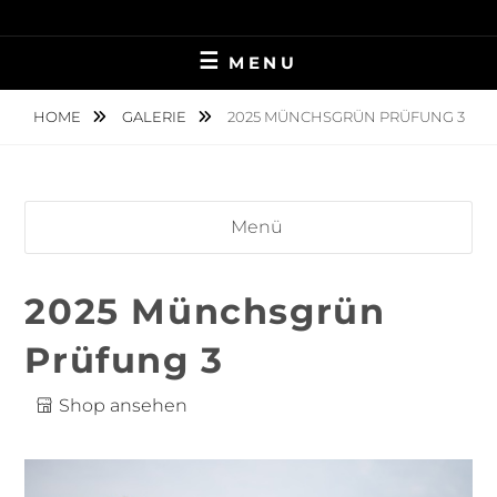
Skip
TIERFOTOGRAFIE IN AMBERG UND UMGEBUNG
NINA MÜNCH
to
MENU
content
FOTOGRAFIE
HOME
GALERIE
2025 MÜNCHSGRÜN PRÜFUNG 3
Menü
2025 Münchsgrün
Prüfung 3
Shop ansehen