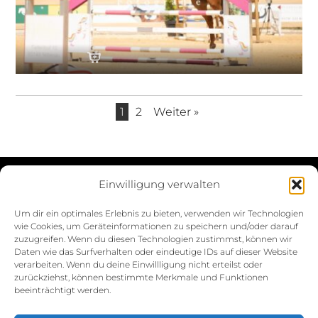
1
2
Weiter »
Einwilligung verwalten
Datenschutzerklärung
Um dir ein optimales Erlebnis zu bieten, verwenden wir Technologien
wie Cookies, um Geräteinformationen zu speichern und/oder darauf
Impressum
zuzugreifen. Wenn du diesen Technologien zustimmst, können wir
Daten wie das Surfverhalten oder eindeutige IDs auf dieser Website
Cookie-Richtlinie (EU)
verarbeiten. Wenn du deine Einwillligung nicht erteilst oder
zurückziehst, können bestimmte Merkmale und Funktionen
beeinträchtigt werden.