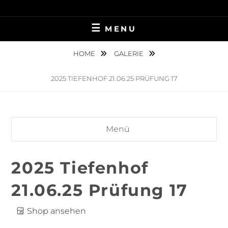
Skip
TIERFOTOGRAFIE IN AMBERG UND UMGEBUNG
NINA MÜNCH
to
MENU
content
FOTOGRAFIE
HOME
GALERIE
2025 TIEFENHOF 21.06.25 PRÜFUNG 17
Menü
2025 Tiefenhof
21.06.25 Prüfung 17
Shop ansehen