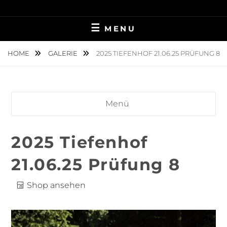
Skip
TIERFOTOGRAFIE IN AMBERG UND UMGEBUNG
NINA MÜNCH
to
MENU
content
FOTOGRAFIE
HOME
GALERIE
2025 TIEFENHOF 21.06.25 PRÜFUNG 8
Menü
2025 Tiefenhof
21.06.25 Prüfung 8
Shop ansehen