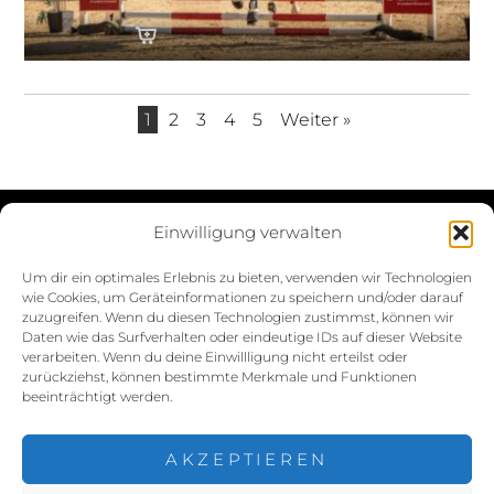
1
2
3
4
5
Weiter »
Einwilligung verwalten
Datenschutzerklärung
Um dir ein optimales Erlebnis zu bieten, verwenden wir Technologien
wie Cookies, um Geräteinformationen zu speichern und/oder darauf
Impressum
zuzugreifen. Wenn du diesen Technologien zustimmst, können wir
Daten wie das Surfverhalten oder eindeutige IDs auf dieser Website
Cookie-Richtlinie (EU)
verarbeiten. Wenn du deine Einwillligung nicht erteilst oder
zurückziehst, können bestimmte Merkmale und Funktionen
beeinträchtigt werden.
AKZEPTIEREN