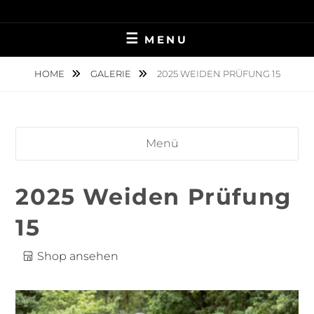
Skip
TIERFOTOGRAFIE IN AMBERG UND UMGEBUNG
NINA MÜNCH
to
MENU
content
FOTOGRAFIE
HOME
GALERIE
2025 WEIDEN PRÜFUNG 15
Menü
2025 Weiden Prüfung
15
Shop ansehen