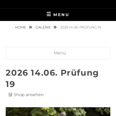
Skip
TIERFOTOGRAFIE IN AMBERG UND UMGEBUNG
NINA MÜNCH
to
MENU
content
FOTOGRAFIE
HOME
GALERIE
2026 14.06. PRÜFUNG 19
Menü
2026 14.06. Prüfung
19
Shop ansehen