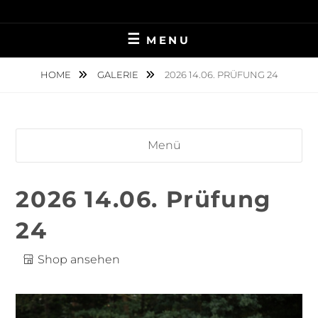
Skip
TIERFOTOGRAFIE IN AMBERG UND UMGEBUNG
NINA MÜNCH
to
MENU
content
FOTOGRAFIE
HOME
GALERIE
2026 14.06. PRÜFUNG 24
Menü
2026 14.06. Prüfung
24
Shop ansehen