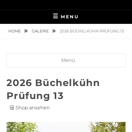
Skip
TIERFOTOGRAFIE IN AMBERG UND UMGEBUNG
NINA MÜNCH
to
MENU
content
FOTOGRAFIE
HOME
GALERIE
2026 BÜCHELKÜHN PRÜFUNG 13
Menü
2026 Büchelkühn
Prüfung 13
Shop ansehen