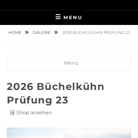
Skip
TIERFOTOGRAFIE IN AMBERG UND UMGEBUNG
NINA MÜNCH
to
MENU
content
FOTOGRAFIE
HOME
GALERIE
2026 BÜCHELKÜHN PRÜFUNG 23
Menü
2026 Büchelkühn
Prüfung 23
Shop ansehen