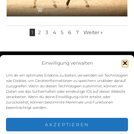
1
2
3
4
5
6
7
Weiter »
Einwilligung verwalten
Datenschutzerklärung
Um dir ein optimales Erlebnis zu bieten, verwenden wir Technologien
wie Cookies, um Geräteinformationen zu speichern und/oder darauf
Impressum
zuzugreifen. Wenn du diesen Technologien zustimmst, können wir
Daten wie das Surfverhalten oder eindeutige IDs auf dieser Website
Cookie-Richtlinie (EU)
verarbeiten. Wenn du deine Einwillligung nicht erteilst oder
zurückziehst, können bestimmte Merkmale und Funktionen
beeinträchtigt werden.
AKZEPTIEREN