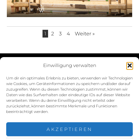
1
2
3
4
Weiter »
Einwilligung verwalten
Datenschutzerklärung
Um dir ein optimales Erlebnis zu bieten, verwenden wir Technologien
wie Cookies, um Geräteinformationen zu speichern und/oder darauf
Impressum
zuzugreifen. Wenn du diesen Technologien zustimmst, können wir
Daten wie das Surfverhalten oder eindeutige IDs auf dieser Website
Cookie-Richtlinie (EU)
verarbeiten. Wenn du deine Einwillligung nicht erteilst oder
zurückziehst, können bestimmte Merkmale und Funktionen
beeinträchtigt werden.
AKZEPTIEREN