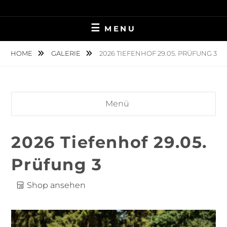
Skip
TIERFOTOGRAFIE IN AMBERG UND UMGEBUNG
NINA MÜNCH
to
MENU
content
FOTOGRAFIE
HOME
GALERIE
2026 TIEFENHOF 29.05. PRÜFUNG 3
Menü
2026 Tiefenhof 29.05.
Prüfung 3
Shop ansehen