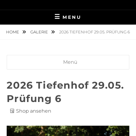
Skip
TIERFOTOGRAFIE IN AMBERG UND UMGEBUNG
NINA MÜNCH
to
MENU
content
FOTOGRAFIE
HOME
GALERIE
2026 TIEFENHOF 29.05. PRÜFUNG 6
Menü
2026 Tiefenhof 29.05.
Prüfung 6
Shop ansehen