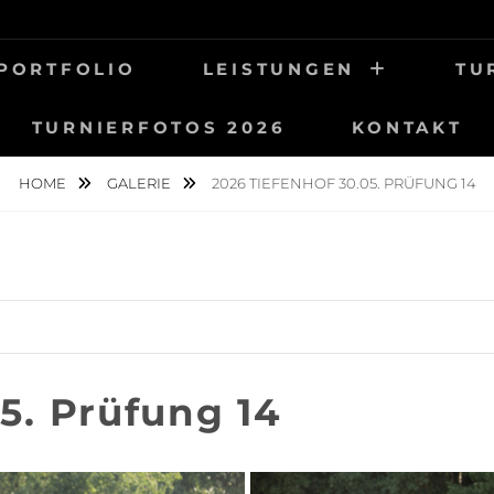
UNG
OTOGRAFIE
PORTFOLIO
LEISTUNGEN
TU
TURNIERFOTOS 2026
KONTAKT
HOME
GALERIE
2026 TIEFENHOF 30.05. PRÜFUNG 14
5. Prüfung 14