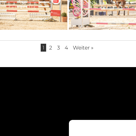
1
2
3
4
Weiter »