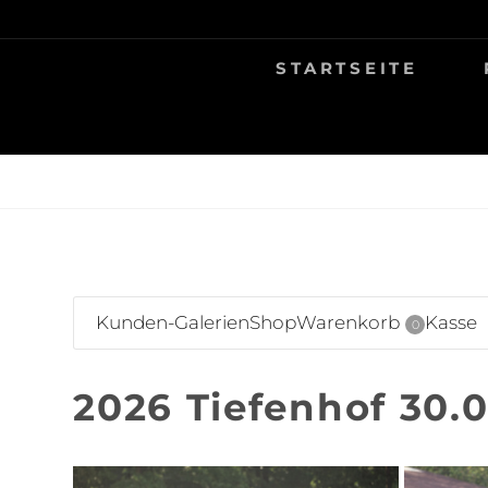
Skip
TIERFOTOGRAFIE IN AMBERG UND UMGEB
NINA MÜNCH F
to
STARTSEITE
content
Kunden-Galerien
Shop
Warenkorb
Kasse
0
2026 Tiefenhof 30.0