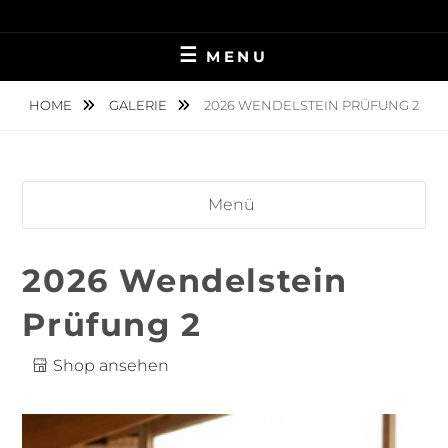
Skip
TIERFOTOGRAFIE IN AMBERG UND UMGEBUNG
NINA MÜNCH
to
MENU
content
FOTOGRAFIE
HOME
GALERIE
2026 WENDELSTEIN PRÜFUNG 2
Menü
2026 Wendelstein
Prüfung 2
Shop ansehen