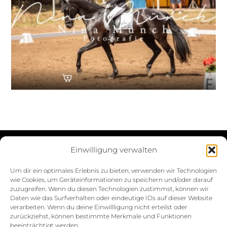
Einwilligung verwalten
Datenschutzerklärung
Um dir ein optimales Erlebnis zu bieten, verwenden wir Technologien
wie Cookies, um Geräteinformationen zu speichern und/oder darauf
Impressum
zuzugreifen. Wenn du diesen Technologien zustimmst, können wir
Daten wie das Surfverhalten oder eindeutige IDs auf dieser Website
Cookie-Richtlinie (EU)
verarbeiten. Wenn du deine Einwillligung nicht erteilst oder
zurückziehst, können bestimmte Merkmale und Funktionen
beeinträchtigt werden.