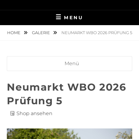
Skip
TIERFOTOGRAFIE IN AMBERG UND UMGEBUNG
NINA MÜNCH
to
MENU
content
FOTOGRAFIE
HOME
GALERIE
NEUMARKT WBO 2026 PRÜFUNG 5
Menü
Neumarkt WBO 2026
Prüfung 5
Shop ansehen