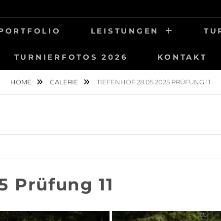
UNG
OTOGRAFIE
PORTFOLIO
LEISTUNGEN
TU
TURNIERFOTOS 2026
KONTAKT
HOME
GALERIE
TIEFENHOF 28.05.2025 PRÜFUNG 11
5 Prüfung 11