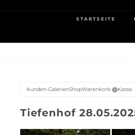
Skip
TIERFOTOGRAFIE IN AMBERG UND UMGEB
NINA MÜNCH F
to
STARTSEITE
content
Kunden-Galerien
Shop
Warenkorb
Kasse
0
Tiefenhof 28.05.202