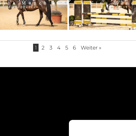
1
2
3
4
5
6
Weiter »