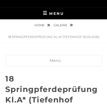
Skip
TIERFOTOGRAFIE IN AMBERG UND UMGEBUNG
NINA MÜNCH
to
MENU
content
FOTOGRAFIE
HOME
GALERIE
18 SPRINGPFERDEPRÜFUNG KL.A* (TIEFENHOF 25.05.2025)
Menü
18
Springpferdeprüfung
Kl.A* (Tiefenhof