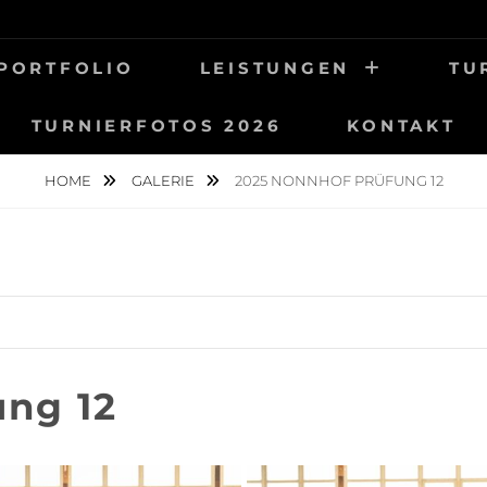
UNG
OTOGRAFIE
PORTFOLIO
LEISTUNGEN
TU
TURNIERFOTOS 2026
KONTAKT
HOME
GALERIE
2025 NONNHOF PRÜFUNG 12
ung 12