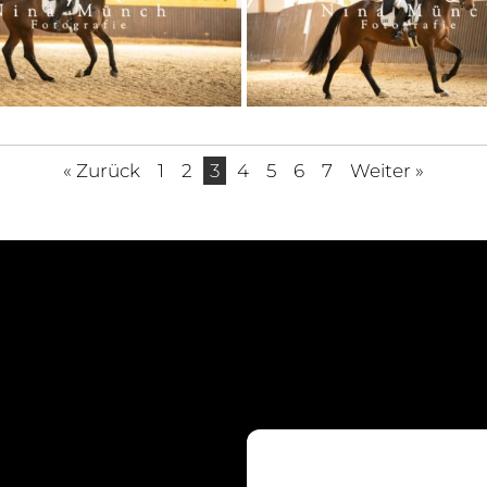
« Zurück
1
2
3
4
5
6
7
Weiter »