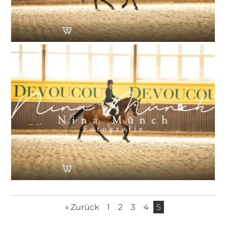
« Zurück
1
2
3
4
5