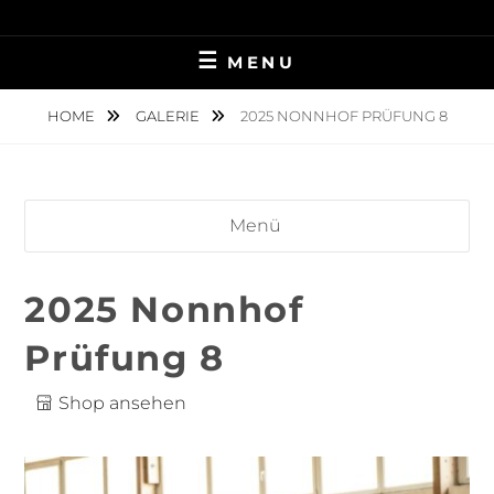
Skip
TIERFOTOGRAFIE IN AMBERG UND UMGEBUNG
NINA MÜNCH
to
MENU
content
FOTOGRAFIE
HOME
GALERIE
2025 NONNHOF PRÜFUNG 8
Menü
2025 Nonnhof
Prüfung 8
Shop ansehen