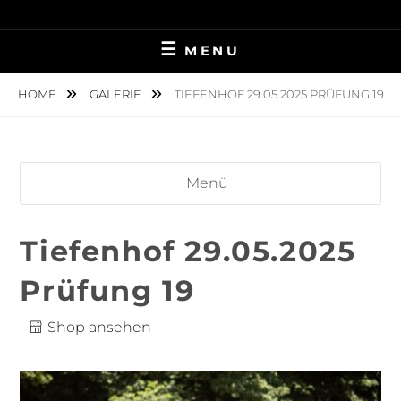
Skip
TIERFOTOGRAFIE IN AMBERG UND UMGEBUNG
NINA MÜNCH
to
MENU
content
FOTOGRAFIE
HOME
GALERIE
TIEFENHOF 29.05.2025 PRÜFUNG 19
Menü
Tiefenhof 29.05.2025
Prüfung 19
Shop ansehen