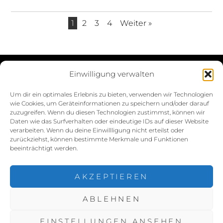
1
2
3
4
Weiter »
Einwilligung verwalten
Datenschutzerklärung
Um dir ein optimales Erlebnis zu bieten, verwenden wir Technologien
wie Cookies, um Geräteinformationen zu speichern und/oder darauf
Impressum
zuzugreifen. Wenn du diesen Technologien zustimmst, können wir
Daten wie das Surfverhalten oder eindeutige IDs auf dieser Website
Cookie-Richtlinie (EU)
verarbeiten. Wenn du deine Einwillligung nicht erteilst oder
zurückziehst, können bestimmte Merkmale und Funktionen
beeinträchtigt werden.
AKZEPTIEREN
ABLEHNEN
COPYRIGHT © 2026
NINA MÜNCH FOTOGRAFIE
. ALL
RIGHTS RESERVED.
DATENSCHUTZERKLÄRUNG
|
EINSTELLUNGEN ANSEHEN