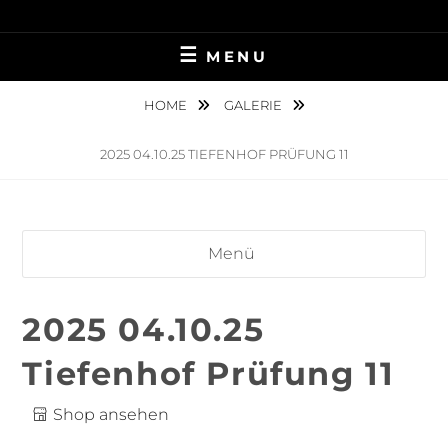
Skip
TIERFOTOGRAFIE IN AMBERG UND UMGEBUNG
NINA MÜNCH
to
MENU
content
FOTOGRAFIE
HOME
GALERIE
2025 04.10.25 TIEFENHOF PRÜFUNG 11
Menü
2025 04.10.25
Tiefenhof Prüfung 11
Shop ansehen