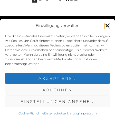
Einwilligung verwalten
Datenschutzerklärung
Um dir ein optimales Erlebnis zu bieten, verwenden wir Technologien
wie Cookies, um Geräteinformationen zu speichern und/oder darauf
Impressum
zuzugreifen. Wenn du diesen Technologien zustimmst, können wir
Daten wie das Surfverhalten oder eindeutige IDs auf dieser Website
Cookie-Richtlinie (EU)
verarbeiten. Wenn du deine Einwillligung nicht erteilst oder
zurückziehst, können bestimmte Merkmale und Funktionen
beeinträchtigt werden.
AKZEPTIEREN
ABLEHNEN
COPYRIGHT © 2026
NINA MÜNCH FOTOGRAFIE
. ALL
RIGHTS RESERVED.
DATENSCHUTZERKLÄRUNG
|
EINSTELLUNGEN ANSEHEN
FOTOGRAFIE BY
CATCH THEMES
Cookie-Richtlinie
Datenschutzerklärung
Impressum