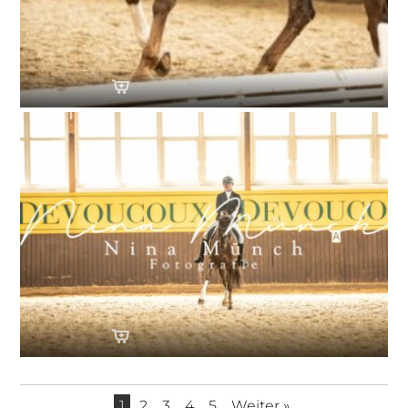
1
2
3
4
5
Weiter »