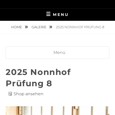
Skip
TIERFOTOGRAFIE IN AMBERG UND UMGEBUNG
NINA MÜNCH
to
MENU
content
FOTOGRAFIE
HOME
GALERIE
2025 NONNHOF PRÜFUNG 8
Menü
2025 Nonnhof
Prüfung 8
Shop ansehen